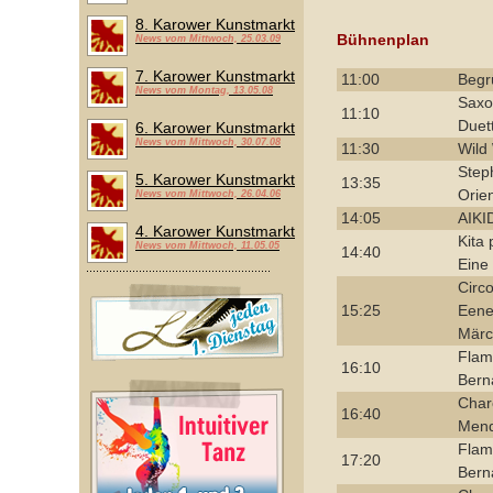
8. Karower Kunstmarkt
Bühnenplan
News vom Mittwoch, 25.03.09
7. Karower Kunstmarkt
11:00
Begr
News vom Montag, 13.05.08
Saxo
11:10
Duett
6. Karower Kunstmarkt
News vom Mittwoch, 30.07.08
11:30
Wild
Step
5. Karower Kunstmarkt
13:35
Orie
News vom Mittwoch, 26.04.06
14:05
AIKI
4. Karower Kunstmarkt
Kita
News vom Mittwoch, 11.05.05
14:40
Eine
Circo
15:25
Eene
Märc
Flam
16:10
Bern
Char
16:40
Men
Flam
17:20
Bern