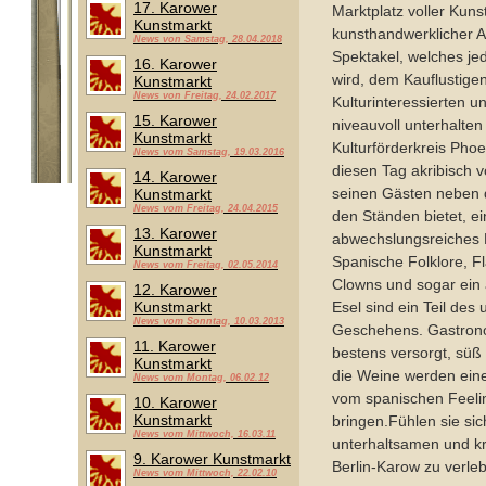
17. Karower
Marktplatz voller Kuns
Kunstmarkt
kunsthandwerklicher 
News von Samstag, 28.04.2018
Spektakel, welches j
16. Karower
wird, dem Kauflustige
Kunstmarkt
News von Freitag, 24.02.2017
Kulturinteressierten u
15. Karower
niveauvoll unterhalte
Kunstmarkt
Kulturförderkreis Phoen
News vom Samstag, 19.03.2016
diesen Tag akribisch v
14. Karower
seinen Gästen neben de
Kunstmarkt
News vom Freitag, 24.04.2015
den Ständen bietet, ei
13. Karower
abwechslungsreiches
Kunstmarkt
Spanische Folklore, F
News vom Freitag, 02.05.2014
Clowns und sogar ein 
12. Karower
Kunstmarkt
Esel sind ein Teil des
News vom Sonntag, 10.03.2013
Geschehens. Gastron
11. Karower
bestens versorgt, süß
Kunstmarkt
die Weine werden ein
News vom Montag, 06.02.12
vom spanischen Feeli
10. Karower
Kunstmarkt
bringen.Fühlen sie sic
News vom Mittwoch, 16.03.11
unterhaltsamen und kr
9. Karower Kunstmarkt
Berlin-Karow zu verle
News vom Mittwoch, 22.02.10