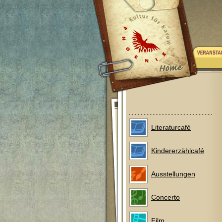
Literaturcafé
Kindererzählcafé
Ausstellungen
Concerto
Film