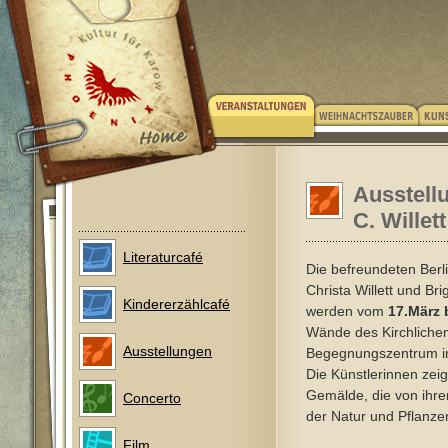
Ausstell
C. Willet
Literaturcafé
Die befreundeten Berl
Christa Willett und Bri
Kindererzählcafé
werden vom
17.März 
Wände des Kirchliche
Ausstellungen
Begegnungszentrum i
Die Künstlerinnen zei
Gemälde, die von ihre
Concerto
der Natur und Pflanze
Film