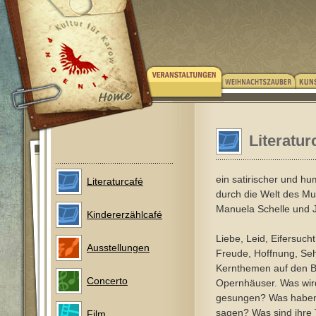
Literatur
ein satirischer und hu
Literaturcafé
durch die Welt des Mu
Manuela Schelle und 
Kindererzählcafé
Liebe, Leid, Eifersuch
Ausstellungen
Freude, Hoffnung, Seh
Kernthemen auf den 
Concerto
Opernhäuser. Was wird
gesungen? Was haben 
sagen? Was sind ihre
Film