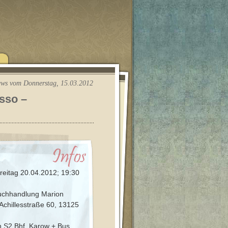
ws vom Donnerstag, 15.03.2012
sso –
reitag 20.04.2012; 19:30
chhandlung Marion
 Achillesstraße 60, 13125
 S2 Bhf. Karow + Bus