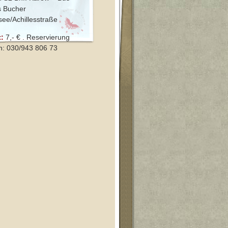
s Bucher
ee/Achillesstraße
t:
7,- € . Reservierung
n: 030/943 806 73