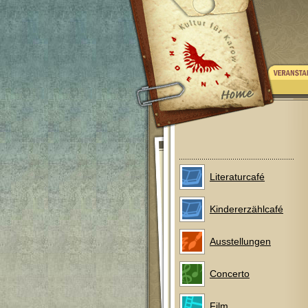
Literaturcafé
Kindererzählcafé
Ausstellungen
Concerto
Film