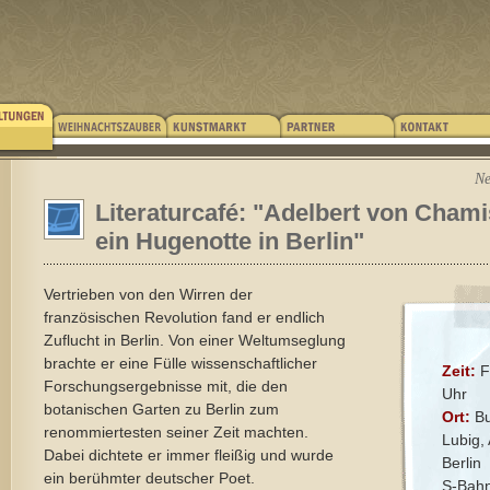
Ne
Literaturcafé: "Adelbert von Chami
ein Hugenotte in Berlin"
Vertrieben von den Wirren der
französischen Revolution fand er endlich
Zuflucht in Berlin. Von einer Weltumseglung
brachte er eine Fülle wissenschaftlicher
Zeit:
F
Forschungsergebnisse mit, die den
Uhr
botanischen Garten zu Berlin zum
Ort:
Bu
renommiertesten seiner Zeit machten.
Lubig,
Dabei dichtete er immer fleißig und wurde
Berlin
ein berühmter deutscher Poet.
S-Bahn