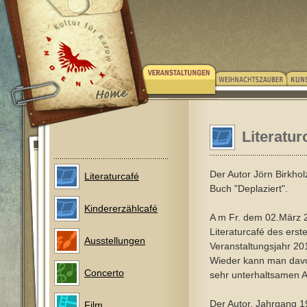
Literatur
Der Autor Jörn Birkhol
Literaturcafé
Buch "Deplaziert".
Kindererzählcafé
A m Fr. dem 02.März 2
Literaturcafé des erst
Ausstellungen
Veranstaltungsjahr 201
Wieder kann man dav
Concerto
sehr unterhaltsamen A
Der Autor, Jahrgang 1
Film