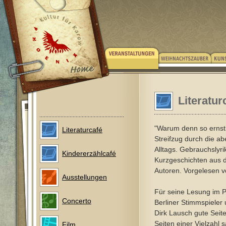
Literatur
"Warum denn so ernst..
Literaturcafé
Streifzug durch die ab
Alltags. Gebrauchslyri
Kindererzählcafé
Kurzgeschichten aus 
Autoren. Vorgelesen v
Ausstellungen
Für seine Lesung im P
Concerto
Berliner Stimmspieler
Dirk Lausch gute Seit
Seiten einer Vielzahl s
Film