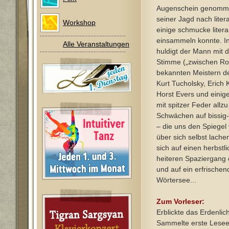
Augenschein genommen
seiner Jagd nach liter
Workshop
einige schmucke liter
einsammeln konnte. 
Alle Veranstaltungen
huldigt der Mann mit 
Stimme („zwischen Ro
bekannten Meistern d
Kurt Tucholsky, Erich 
Horst Evers und einig
mit spitzer Feder allz
Schwächen auf bissig-h
– die uns den Spiegel
über sich selbst lach
sich auf einen herbstl
heiteren Spaziergang 
und auf ein erfrische
Wörtersee...
Zum Vorleser:
Erblickte das Erdenlic
Sammelte erste Lesee