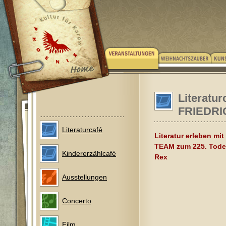
Literatur
FRIEDRIC
Literaturcafé
Literatur erleben m
TEAM zum 225. Todes
Kindererzählcafé
Rex
Ausstellungen
Concerto
Film