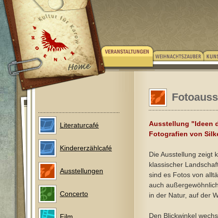
Fotoausst
Ausstellung "Ideen d
Literaturcafé
Fotografien von Silk
Kindererzählcafé
Die Ausstellung zeigt k
klassischer Landschaft
Ausstellungen
sind es Fotos von alltä
auch außergewöhnlich
Concerto
in der Natur, auf der 
Den Blickwinkel wechs
Film