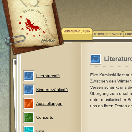
Literatu
Elke Kaminski liest au
Literaturcafé
Zwischen den Wintern"
Versen schenkt uns di
Kindererzählcafé
Übergang zum ersehnt
unter musikalischer B
Ausstellungen
uns an ihren Texten er
Concerto
Film