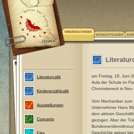
Literatur
am Freitag, 18. Juni 
Literaturcafé
Aula der Schule im Pa
Chronisteneck in Neu
Kindererzählcafé
Vom Mechaniker zum M
Ausstellungen
Unternehmer Hans Wal
dem aktiven Geschäft
Concerto
gezogen. Aber der Tr
Bundesverdienstkreuze
Geschichte seines beru
Film