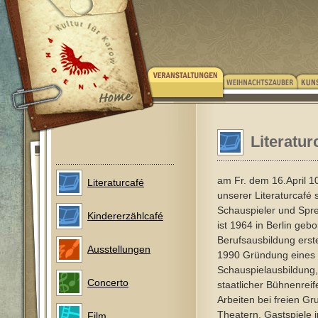
Literatur
am Fr. dem 16.April 1
Literaturcafé
unserer Literaturcafé s
Schauspieler und Spre
Kindererzählcafé
ist 1964 in Berlin geb
Berufsausbildung erst
Ausstellungen
1990 Gründung eines 
Schauspielausbildung,
Concerto
staatlicher Bühnenreif
Arbeiten bei freien Gr
Theatern, Gastspiele 
Film