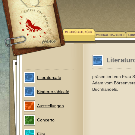
Literatu
präsentiert von Frau 
Literaturcafé
Adam vom Börsenvere
Buchhandels.
Kindererzählcafé
Ausstellungen
Concerto
Film