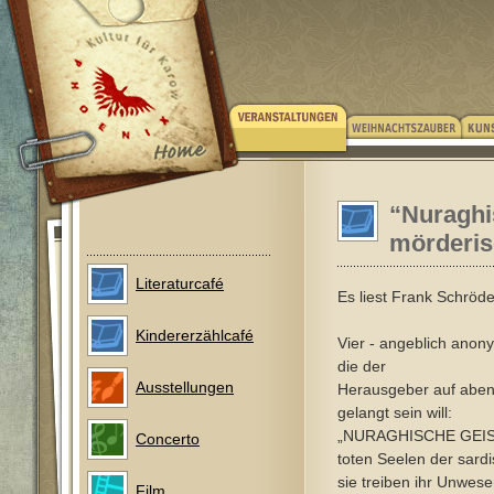
“Nuraghi
mörderis
Literaturcafé
Es liest Frank Schröde
Kindererzählcafé
Vier - angeblich anon
die der
Ausstellungen
Herausgeber auf aben
gelangt sein will:
„NURAGHISCHE GEISTE
Concerto
toten Seelen der sard
sie treiben ihr Unwese
Film