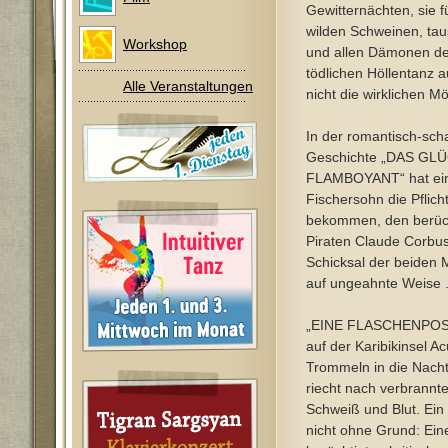
Gewitternächten, sie 
wilden Schweinen, ta
Workshop
und allen Dämonen de
tödlichen Höllentanz a
Alle Veranstaltungen
nicht die wirklichen Mö
In der romantisch-sch
Geschichte „DAS G
FLAMBOYANT“ hat ein
Fischersohn die Pflicht
bekommen, den berüch
Piraten Claude Corbus
Schicksal der beiden 
auf ungeahnte Weise .
„EINE FLASCHENPOS
auf der Karibikinsel A
Trommeln in die Nacht,
riecht nach verbrannt
Schweiß und Blut. Ein 
nicht ohne Grund: Ein