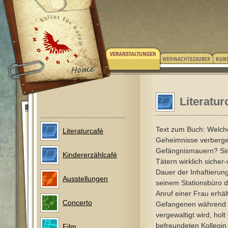
Literatur
Text zum Buch: Welch
Literaturcafé
Geheimnisse verbergen
Gefängnismauern? Sin
Kindererzählcafé
Tätern wirklich sicher
Dauer der Inhaftierung
Ausstellungen
seinem Stationsbüro d
Anruf einer Frau erhäl
Concerto
Gefangenen während
vergewaltigt wird, holt
befreundeten Kollegin 
Film