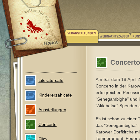
Concert
Am Sa. dem 18.April 
Literaturcafé
Concerto in der Karow
erfolgreichen Pecuss
Kindererzählcafé
"Senegambigha" und 
"Aklabatsa" Spenden 
Ausstellungen
Es ist schon zu einer 
Concerto
das "Senegambigha" i
Karower Dorfkirche mit
Temperament, Feuer 
Film