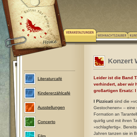
Konzert W
Leider ist die Band 
Literaturcafé
verhindert, aber wir
großartigen Ersatz: I 
Kindererzählcafé
I Pizzicati
sind die »vo
Ausstellungen
Gestochenen« – eine 
Formation an Tarantel
quirlig und mit ihren 
Concerto
»schlagfertig«. Bereits
Jahren tanzen sie in 
Film