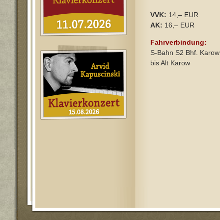
VVK:
14,– EUR
AK:
16,– EUR
Fahrverbindung:
S-Bahn S2 Bhf. Karow
bis Alt Karow