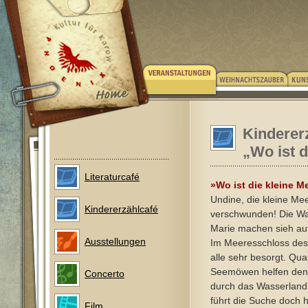
Kinderer
„Wo ist d
Literaturcafé
»Wo ist die kleine M
Undine, die kleine Mee
Kindererzählcafé
verschwunden! Die W
Marie machen sieh auf
Ausstellungen
Im Meeresschloss des
alle sehr besorgt. Qua
Seemöwen helfen den
Concerto
durch das Wasserland,
führt die Suche doch h
Film