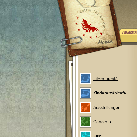
Literaturcafé
Kindererzählcafé
Ausstellungen
Concerto
Film