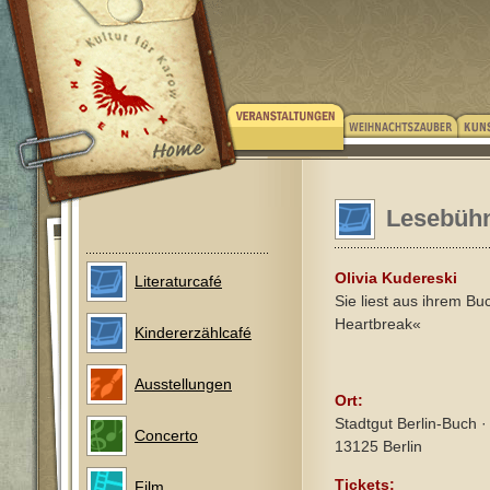
Lesebühn
Olivia Kudereski
Literaturcafé
Sie liest aus ihrem B
Heartbreak«
Kindererzählcafé
Ausstellungen
Ort:
Stadtgut Berlin-Buch ·
Concerto
13125 Berlin
Tickets:
Film