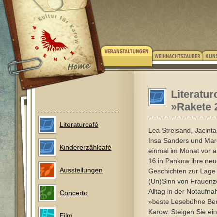
Literatur
»Rakete 
Literaturcafé
Lea Streisand, Jacinta
Insa Sanders und Mar
Kindererzählcafé
einmal im Monat vor 
16 in Pankow ihre neu
Ausstellungen
Geschichten zur Lage
(Un)Sinn von Frauenze
Alltag in der Notaufn
Concerto
»beste Lesebühne Ber
Karow. Steigen Sie ein
Film