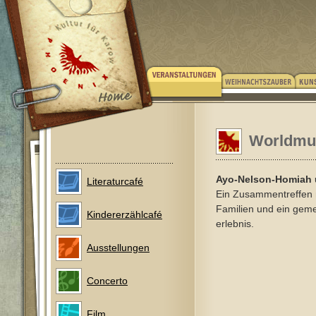
Worldmus
Ayo-Nelson-Homiah
Literaturcafé
Ein Zusammentreffen m
Familien und ein ge
Kindererzählcafé
erlebnis.
Ausstellungen
Concerto
Film