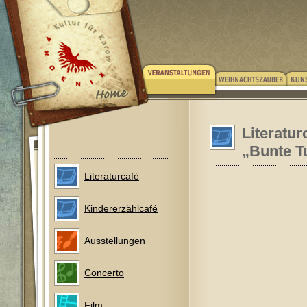
Literatur
„Bunte T
Literaturcafé
Kindererzählcafé
Ausstellungen
Concerto
Film