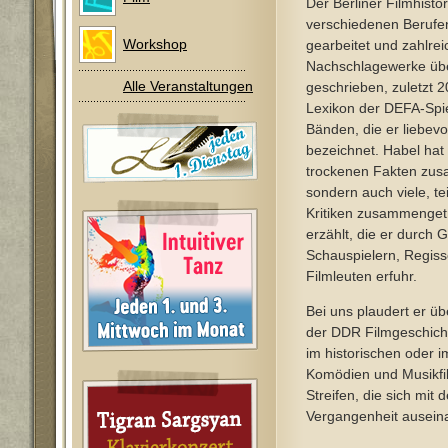
Der Berliner Filmhistor
verschiedenen Berufen
Workshop
gearbeitet und zahlrei
Nachschlagewerke üb
Alle Veranstaltungen
geschrieben, zuletzt 
Lexikon der DEFA-Spiel
Bänden, die er liebevol
bezeichnet. Habel hat 
trockenen Fakten zu
sondern auch viele, te
Kritiken zusammenge
erzählt, die er durch 
Schauspielern, Regis
Filmleuten erfuhr.
Bei uns plaudert er übe
der DDR Filmgeschicht
im historischen oder im
Komödien und Musikfi
Streifen, die sich mit 
Vergangenheit ausein