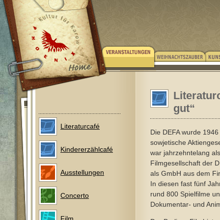
Literatu
gut“
Literaturcafé
Die DEFA wurde 1946 
sowjetische Aktiengese
Kindererzählcafé
war jahrzehntelang als
Filmgesellschaft der
Ausstellungen
als GmbH aus dem Fir
In diesen fast fünf Ja
rund 800 Spielfilme un
Concerto
Dokumentar- und Anim
Film