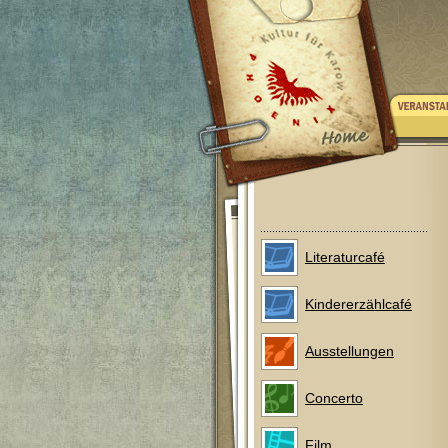
Literaturcafé
Kindererzählcafé
Ausstellungen
Concerto
Film