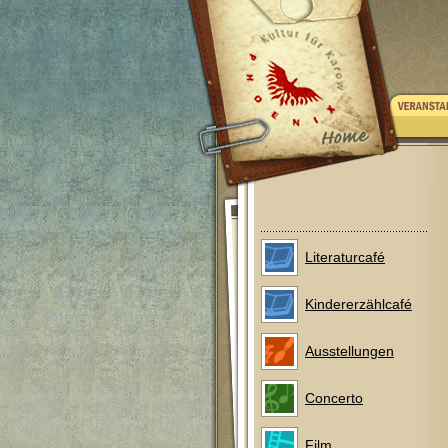
Literaturcafé
Kindererzählcafé
Ausstellungen
Concerto
Film