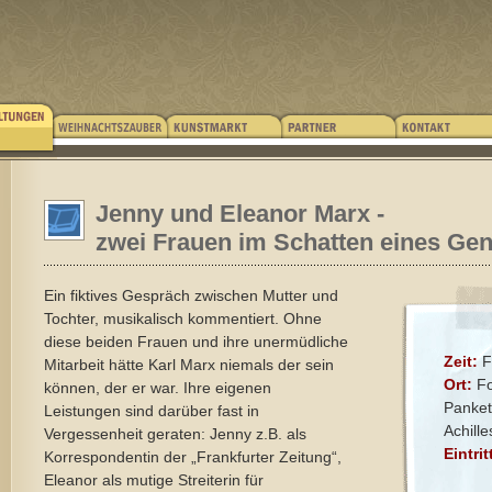
Jenny und Eleanor Marx -
zwei Frauen im Schatten eines Gen
Ein fiktives Gespräch zwischen Mutter und
Tochter, musikalisch kommentiert. Ohne
diese beiden Frauen und ihre unermüdliche
Zeit:
F
Mitarbeit hätte Karl Marx niemals der sein
Ort:
Fo
können, der er war. Ihre eigenen
Panket
Leistungen sind darüber fast in
Achille
Vergessenheit geraten: Jenny z.B. als
Eintrit
Korrespondentin der „Frankfurter Zeitung“,
Eleanor als mutige Streiterin für