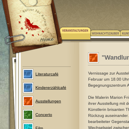
"Wandlun
Vernissage zur Ausste
Literaturcafé
Februar um 18.00 Uhr 
Begegnungszentrum Ach
Kindererzählcafé
Die Malerin Marion Frie
Ausstellungen
ihrer Ausstellung mit d
Künstlerin brisanten
Concerto
Rückzug auseinander. 
bearbeiteter Gegensta
Wechselspiel zwischen
Film