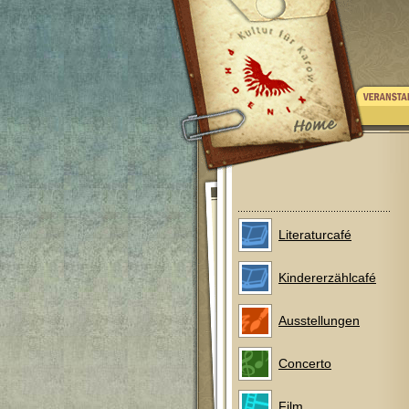
Literaturcafé
Kindererzählcafé
Ausstellungen
Concerto
Film