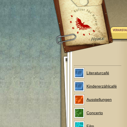
Literaturcafé
Kindererzählcafé
Ausstellungen
Concerto
Film