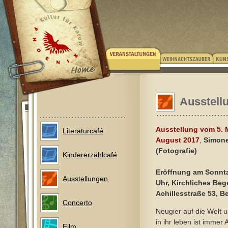
Ausstel
Ausstellung vom 5. M
Literaturcafé
August 2017
,
Simone
(Fotografie)
Kindererzählcafé
Eröffnung am Sonnta
Ausstellungen
Uhr, Kirchliches Be
Achillesstraße 53, B
Concerto
Neugier auf die Welt 
in ihr leben ist immer 
Film