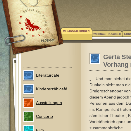
Gerta St
Vorhang 
Literaturcafé
„... Und man siehet die
Dunkeln sieht man nich
Kindererzählcafé
Dreigroschenoper von 
diesem Abend jedoch 
Ausstellungen
Personen aus dem Dun
ins Rampenlicht trete
sämtlicher Theater-, 
Concerto
Varietébetrieb ganz u
zusammenbräche.
Film