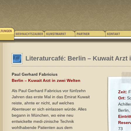
Literaturcafé: Berlin – Kuwait Arzt
Paul Gerhard Fabricius
Berlin – Kuwait Arzt in zwei Welten
Als Paul Gerhard Fabricius vor fünfzehn
Zeit:
F
Jahren das erste Mal in das Emirat Kuwait
Ort:
Sc
reiste, ahnte er nicht, auf welches
Achill
Abenteuer er sich einlassen würde. Alles
Berlin
begann in München, wo eine neu
Eintrit
entwickelte medi-zinische Technik
Reser
wohlhabende Patienten aus dem
73