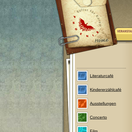
Literaturcafé
Kindererzählcafé
Ausstellungen
Concerto
Film