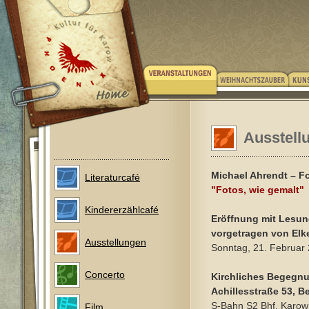
Ausstellu
Michael Ahrendt – F
Literaturcafé
"Fotos, wie gemalt"
Kindererzählcafé
Eröffnung mit Lesun
vorgetragen von Elk
Ausstellungen
Sonntag, 21. Februar 
Concerto
Kirchliches Begegn
Achillesstraße 53, B
S-Bahn S2 Bhf. Karow
Film