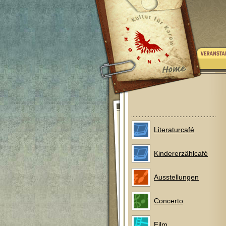
Literaturcafé
Kindererzählcafé
Ausstellungen
Concerto
Film