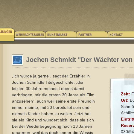
Jochen Schmidt "Der Wächter von
„Ich würde ja gerne“, sagt der Erzähler in
Jochen Schmidts Titelgeschichte, „die
letzten 30 Jahre meines Lebens damit
Zeit:
F
verbringen, mir die ersten 30 Jahre als Film
Ort:
Bu
anzusehen“, auch weil seine erste Freundin
Schmök
immer meinte, mit 30 bereits tot sein und
Achill
niemals Kinder haben zu wollen. Jetzt hat
Eintrit
sie ein Kind und wundert sich, dass sie sich
Reserv
bei der Wiederbegegnung nach 13 Jahren
030/94
umarmen, weil das doch immer die Wessis