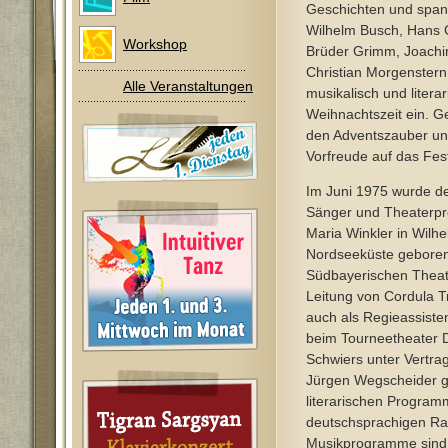
Geschichten und spa
Wilhelm Busch, Hans C
Workshop
Brüder Grimm, Joachi
Christian Morgenstern 
Alle Veranstaltungen
musikalisch und literar
Weihnachtszeit ein. G
den Adventszauber un
Vorfreude auf das Fest
Im Juni 1975 wurde de
Sänger und Theaterp
Maria Winkler in Wilh
Nordseeküste geboren.
Südbayerischen Theate
Leitung von Cordula T
auch als Regieassisten
beim Tourneetheater 
Schwiers unter Vertra
Jürgen Wegscheider ga
literarischen Progra
deutschsprachigen R
Musikprogramme sind 