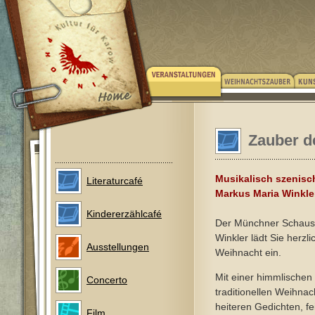
Zauber d
Musikalisch szenisc
Literaturcafé
Markus Maria Winkle
Kindererzählcafé
Der Münchner Schausp
Winkler lädt Sie herzl
Ausstellungen
Weihnacht ein.
Mit einer himmlische
Concerto
traditionellen Weihnac
heiteren Gedichten, fe
Film