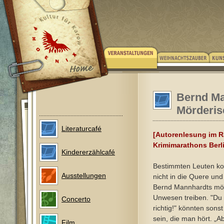
Bernd Ma
Mörderis
Literaturcafé
[Autorenlesung im 
Krimimarathons Berl
Kindererzählcafé
Bestimmten Leuten k
Ausstellungen
nicht in die Quere und
Bernd Mannhardts mör
Unwesen treiben. "Du
Concerto
richtig!" könnten sonst
sein, die man hört. „A
Film