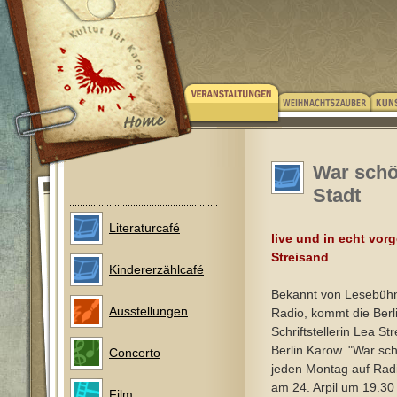
War schö
Stadt
Literaturcafé
live und in echt vor
Streisand
Kindererzählcafé
Bekannt von Lesebüh
Ausstellungen
Radio, kommt die Berl
Schriftstellerin Lea S
Berlin Karow. "War sc
Concerto
jeden Montag auf Rad
am 24. Arpil um 19.30 
Film