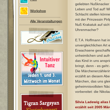
geliebten Nußknacker
Leben und Tod auf! Wi
Workshop
Schlacht stellen könn
mit der Prinzessin Pirl
Alle Veranstaltungen
Nuß Krakatuk auf sic
Uhrenmacher?
E.T.A. Hoffmann hat in
unvergleichlichen Art 
Erwachsene geschaffen
unheimlichen und au
das Kind in uns anspr
bringt, denn - es geht 
Die Märchenerzählerin
erzählt an diesem Abe
Märchen, das uns gleic
geheimnisvollsten Näc
vorbereitet: die Nikola
Silvia Ladewig alias
erzählt seit 2005 Mär