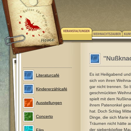
"Nußknac
Es ist Heiligabend und
Literaturcafé
sich von ihren Weihn
gar nicht trennen. So 
Kindererzählcafé
geschmückten Weihna
spielt mit dem Nußkna
Ausstellungen
ihrem Patenonkel ge
hat. Doch Schlag Mit
Concerto
Dinge, die sich Marie 
Träumen nicht hätte 
der siebenköpfige Mau
Film