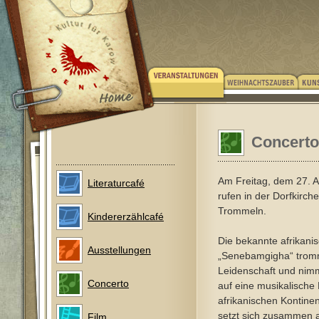
Concerto 
Am Freitag, dem 27. A
Literaturcafé
rufen in der Dorfkirch
Trommeln.
Kindererzählcafé
Die bekannte afrikani
Ausstellungen
„Senebamgigha“ tromm
Leidenschaft und nimm
Concerto
auf eine musikalische
afrikanischen Kontine
setzt sich zusammen 
Film