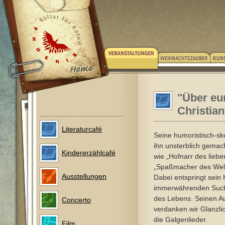
"Über eu
Christian
Literaturcafé
Seine humoristisch-sk
ihn unsterblich gemach
Kindererzählcafé
wie „Hofnarr des lieb
„Spaßmacher des Welt
Ausstellungen
Dabei entspringt sein
immerwährenden Such
des Lebens. Seinen Auf
Concerto
verdanken wir Glanzli
die Galgenlieder.
Film