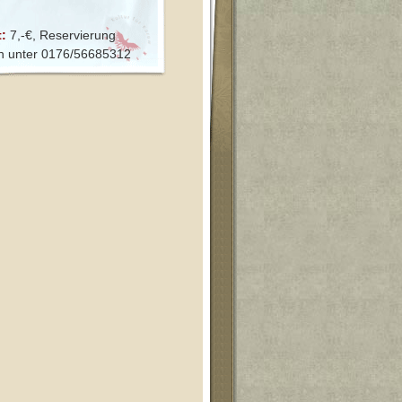
t:
7,-€, Reservierung
n unter 0176/56685312