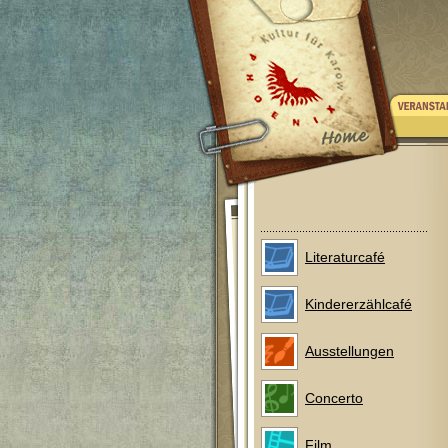
Literaturcafé
Kindererzählcafé
Ausstellungen
Concerto
Film