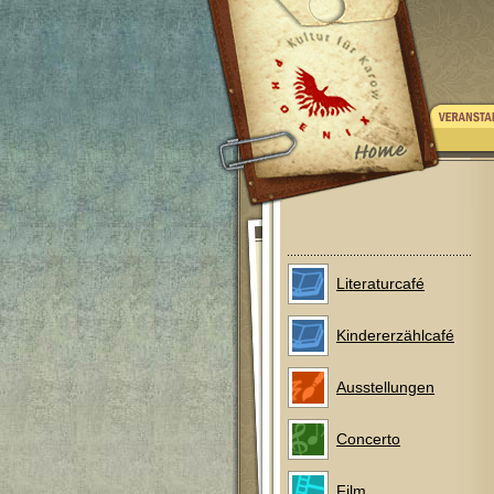
Literaturcafé
Kindererzählcafé
Ausstellungen
Concerto
Film